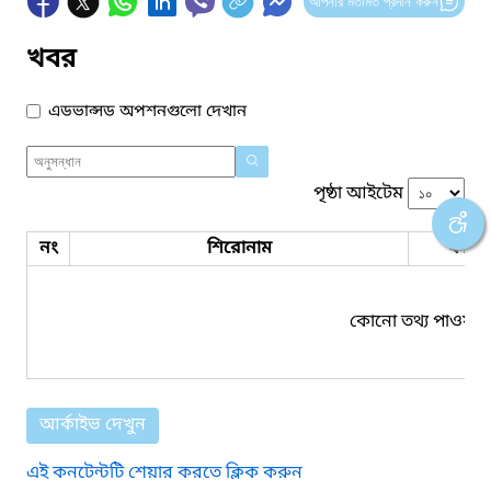
আপনার মতামত প্রদান করুন
খবর
এডভান্সড অপশনগুলো দেখান
পৃষ্ঠা আইটেম
নং
শিরোনাম
ফাইল
কোনো তথ্য পাওয়া য
আর্কাইভ দেখুন
এই কনটেন্টটি শেয়ার করতে ক্লিক করুন