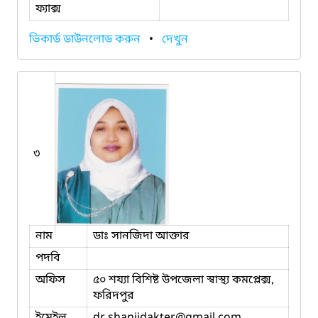
ফ্যাক্স
ভিকার্ড ডাউনলোড করুন
•
দেখুন
৩
নাম
ডাঃ সানজিদা আক্তার
পদবি
অফিস
৫০ শয্যা বিশিষ্ট উপজেলা স্বাস্থ্য কমপ্লেক্স,
ফরিদপুর
ইমেইল
dr.shanjidakter
@gmail.com