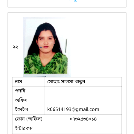
২২
নাম
মোছাঃ সালমা খাতুন
পদবি
অফিস
ইমেইল
k06514193
@gmail.com
ফোন (অফিস)
০৭৩২৫৬৪০১৪
ইন্টারকম