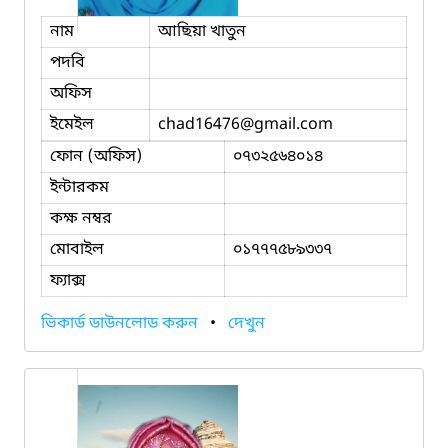
নাম
আছিয়া খাতুন
পদবি
অফিস
ইমেইল
chad16476
@gmail.com
ফোন (অফিস)
০৭৩২৫৬৪০১৪
ইন্টারকম
কক্ষ নম্বর
মোবাইল
০১৭৭৭৫৮৯৩৩৭
ফ্যাক্স
ভিকার্ড ডাউনলোড করুন
•
দেখুন