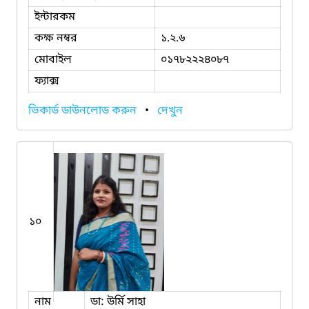
ইন্টারকম
কক্ষ নম্বর
১.২.৬
মোবাইল
০১৭৮২২২৪০৮৭
ফ্যাক্স
ভিকার্ড ডাউনলোড করুন
•
দেখুন
১০
নাম
ডা: উর্মি সাহা