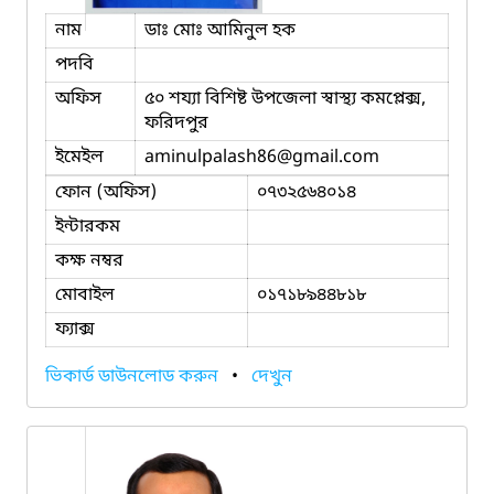
নাম
ডাঃ মোঃ আমিনুল হক
পদবি
অফিস
৫০ শয্যা বিশিষ্ট উপজেলা স্বাস্থ্য কমপ্লেক্স,
ফরিদপুর
ইমেইল
aminulpalash86
@gmail.com
ফোন (অফিস)
০৭৩২৫৬৪০১৪
ইন্টারকম
কক্ষ নম্বর
মোবাইল
০১৭১৮৯৪৪৮১৮
ফ্যাক্স
ভিকার্ড ডাউনলোড করুন
•
দেখুন