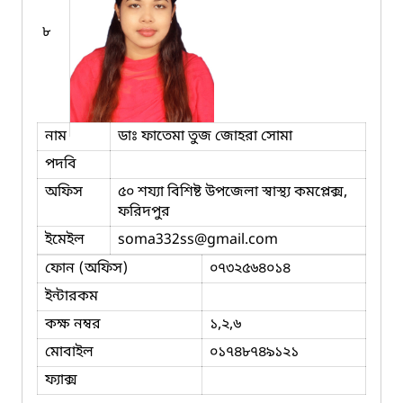
৮
নাম
ডাঃ ফাতেমা তুজ জোহরা সোমা
পদবি
অফিস
৫০ শয্যা বিশিষ্ট উপজেলা স্বাস্থ্য কমপ্লেক্স,
ফরিদপুর
ইমেইল
soma332ss
@gmail.com
ফোন (অফিস)
০৭৩২৫৬৪০১৪
ইন্টারকম
কক্ষ নম্বর
১,২,৬
মোবাইল
০১৭৪৮৭৪৯১২১
ফ্যাক্স