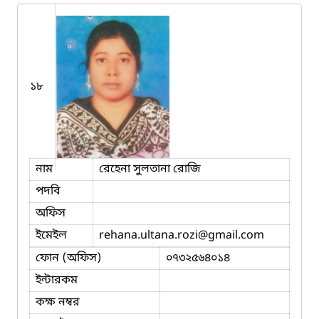
১৮
নাম
রেহেনা সুলতানা রোজি
পদবি
অফিস
ইমেইল
rehana.ultana.rozi
@gmail.com
ফোন (অফিস)
০৭৩২৫৬৪০১৪
ইন্টারকম
কক্ষ নম্বর