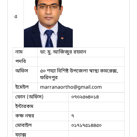
৫
নাম
ডা: মু. আজিজুর রহমান
পদবি
অফিস
৫০ শয্যা বিশিষ্ট উপজেলা স্বাস্থ্য কমপ্লেক্স,
ফরিদপুর
ইমেইল
marranaortho
@gmail.com
ফোন (অফিস)
০৭৩২৫৬৪০১৪
ইন্টারকম
কক্ষ নম্বর
৭
মোবাইল
০১৭১৭৫১৪৪৫০
ফ্যাক্স