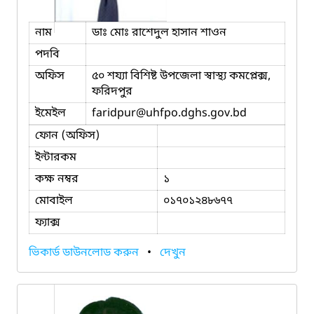
নাম
ডাঃ মোঃ রাশেদুল হাসান শাওন
পদবি
অফিস
৫০ শয্যা বিশিষ্ট উপজেলা স্বাস্থ্য কমপ্লেক্স,
ফরিদপুর
ইমেইল
faridpur
@uhfpo.dghs.gov.bd
ফোন (অফিস)
ইন্টারকম
কক্ষ নম্বর
১
মোবাইল
০১৭০১২৪৮৬৭৭
ফ্যাক্স
ভিকার্ড ডাউনলোড করুন
•
দেখুন