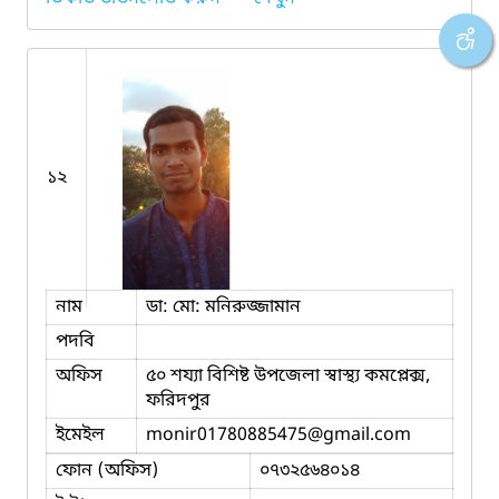
১২
নাম
ডা: মো: মনিরুজ্জামান
পদবি
অফিস
৫০ শয্যা বিশিষ্ট উপজেলা স্বাস্থ্য কমপ্লেক্স,
ফরিদপুর
ইমেইল
monir01780885475
@gmail.com
ফোন (অফিস)
০৭৩২৫৬৪০১৪