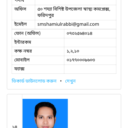
পদবি
অফিস
৫০ শয্যা বিশিষ্ট উপজেলা স্বাস্থ্য কমপ্লেক্স,
ফরিদপুর
ইমেইল
smshamiulrabbi
@gmail.com
ফোন (অফিস)
০৭৩২৫৬৪০১৪
ইন্টারকম
কক্ষ নম্বর
১,২,১০
মোবাইল
০১৭৭০০০৯৬০৩
ফ্যাক্স
ভিকার্ড ডাউনলোড করুন
•
দেখুন
১৪