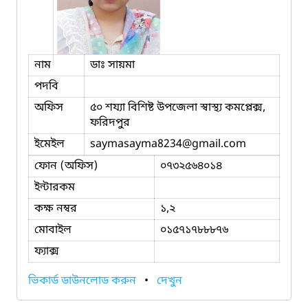
নাম
ডাঃ সায়মা
পদবি
অফিস
৫০ শয্যা বিশিষ্ট উপজেলা স্বাস্থ্য কমপ্লেক্স,
ফরিদপুর
ইমেইল
saymasayma8234
@gmail.com
ফোন (অফিস)
০৭৩২৫৬৪০১৪
ইন্টারকম
কক্ষ নম্বর
১,২
মোবাইল
০১৫৭১৭৮৮৮৭৬
ফ্যাক্স
ভিকার্ড ডাউনলোড করুন
•
দেখুন