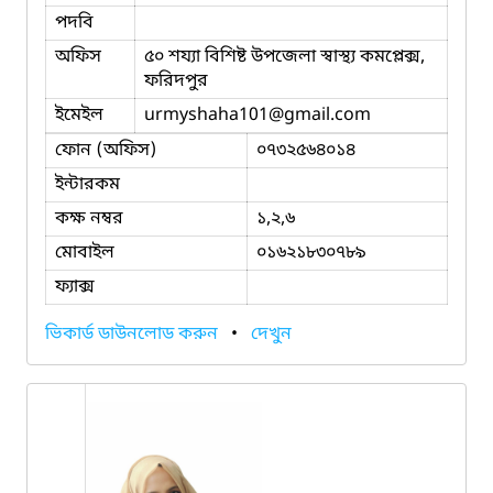
পদবি
অফিস
৫০ শয্যা বিশিষ্ট উপজেলা স্বাস্থ্য কমপ্লেক্স,
ফরিদপুর
ইমেইল
urmyshaha101
@gmail.com
ফোন (অফিস)
০৭৩২৫৬৪০১৪
ইন্টারকম
কক্ষ নম্বর
১,২,৬
মোবাইল
০১৬২১৮৩০৭৮৯
ফ্যাক্স
ভিকার্ড ডাউনলোড করুন
•
দেখুন