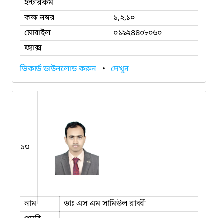
ইন্টারকম
কক্ষ নম্বর
১,২,১০
মোবাইল
০১৯২৪৪০৮০৬০
ফ্যাক্স
ভিকার্ড ডাউনলোড করুন
•
দেখুন
১৩
নাম
ডাঃ এস এম সামিউল রাব্বী