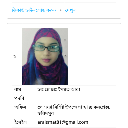
ভিকার্ড ডাউনলোড করুন
•
দেখুন
৬
নাম
ডাঃ মোছাঃ ইসমত আরা
পদবি
অফিস
৫০ শয্যা বিশিষ্ট উপজেলা স্বাস্থ্য কমপ্লেক্স,
ফরিদপুর
ইমেইল
araismat81
@gmail.com