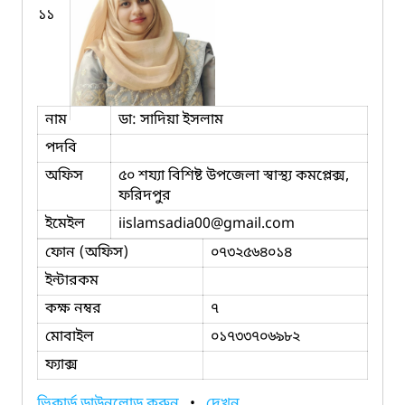
১১
নাম
ডা: সাদিয়া ইসলাম
পদবি
অফিস
৫০ শয্যা বিশিষ্ট উপজেলা স্বাস্থ্য কমপ্লেক্স,
ফরিদপুর
ইমেইল
iislamsadia00
@gmail.com
ফোন (অফিস)
০৭৩২৫৬৪০১৪
ইন্টারকম
কক্ষ নম্বর
৭
মোবাইল
০১৭৩৩৭০৬৯৮২
ফ্যাক্স
ভিকার্ড ডাউনলোড করুন
•
দেখুন