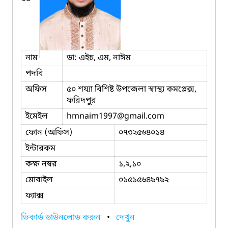
নাম
ডা: এইচ, এম, নাঈম
পদবি
অফিস
৫০ শয্যা বিশিষ্ট উপজেলা স্বাস্থ্য কমপ্লেক্স,
ফরিদপুর
ইমেইল
hmnaim1997
@gmail.com
ফোন (অফিস)
০৭৩২৫৬৪০১৪
ইন্টারকম
কক্ষ নম্বর
১,২,১০
মোবাইল
০১৫১৫৬৪৯৭৯২
ফ্যাক্স
ভিকার্ড ডাউনলোড করুন
•
দেখুন