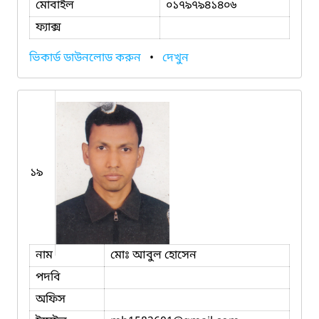
মোবাইল
০১৭৯৭৯৪১৪০৬
ফ্যাক্স
ভিকার্ড ডাউনলোড করুন
•
দেখুন
১৯
নাম
মোঃ আবুল হোসেন
পদবি
অফিস