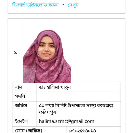
ভিকার্ড ডাউনলোড করুন
•
দেখুন
৯
নাম
ডাঃ হালিমা খাতুন
পদবি
অফিস
৫০ শয্যা বিশিষ্ট উপজেলা স্বাস্থ্য কমপ্লেক্স,
ফরিদপুর
ইমেইল
halima.szmc
@gmail.com
ফোন (অফিস)
০৭৩২৫৬৪০১৪