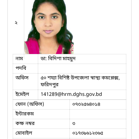
২
নাম
ডা: বিদিশা মাহমুদ
পদবি
অফিস
৫০ শয্যা বিশিষ্ট উপজেলা স্বাস্থ্য কমপ্লেক্স,
ফরিদপুর
ইমেইল
141289
@hrm.dghs.gov.bd
ফোন (অফিস)
০৭৩২৫৬৪০১৪
ইন্টারকম
কক্ষ নম্বর
৩
মোবাইল
০১৭৩৯৬১২৩৬৫