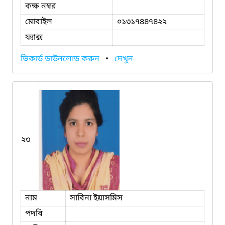
কক্ষ নম্বর
মোবাইল
০১৩১৭৪৪৭৪২২
ফ্যাক্স
ভিকার্ড ডাউনলোড করুন
•
দেখুন
২৩
নাম
সাবিনা ইয়াসমিস
পদবি