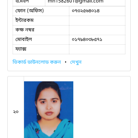
ইমেইল
mh1582601
@gmail.com
ফোন (অফিস)
০৭৩২৫৬৪০১৪
ইন্টারকম
কক্ষ নম্বর
মোবাইল
০১৭৯৪০৩৮৫৭১
ফ্যাক্স
ভিকার্ড ডাউনলোড করুন
•
দেখুন
২০