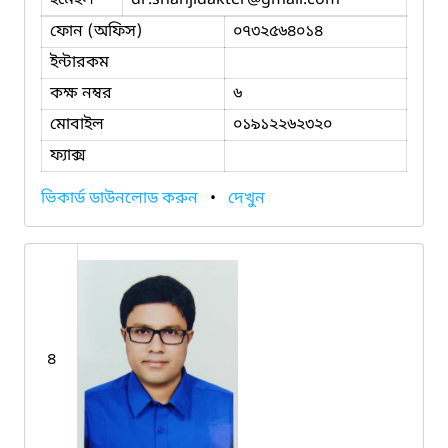
ফোন (অফিস)
০৭৩২৫৬৪০১৪
ইন্টারকম
কক্ষ নম্বর
৬
মোবাইল
০১৯১২২৬২৩২০
ফ্যাক্স
ভিকার্ড ডাউনলোড করুন
•
দেখুন
৪