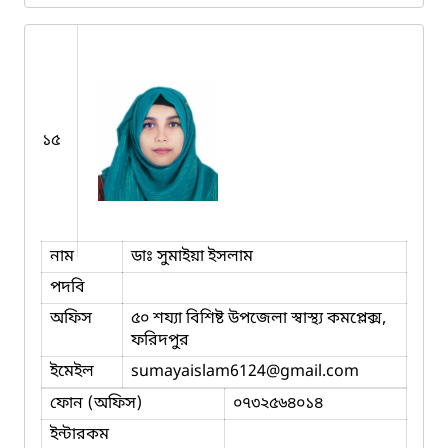
১৫
নাম
ডাঃ সুমাইয়া ইসলাম
পদবি
অফিস
৫০ শয্যা বিশিষ্ট উপজেলা স্বাস্থ্য কমপ্লেক্স,
ফরিদপুর
ইমেইল
sumayaislam6124
@gmail.com
ফোন (অফিস)
০৭৩২৫৬৪০১৪
ইন্টারকম