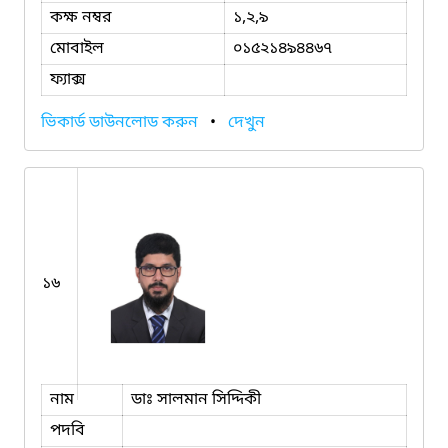
কক্ষ নম্বর
১,২,৯
মোবাইল
০১৫২১৪৯৪৪৬৭
ফ্যাক্স
ভিকার্ড ডাউনলোড করুন
•
দেখুন
১৬
নাম
ডাঃ সালমান সিদ্দিকী
পদবি