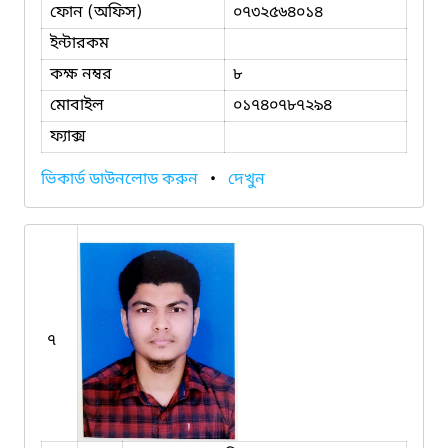
ফোন (অফিস)
০৭৩২৫৬৪০১৪
ইন্টারকম
কক্ষ নম্বর
৮
মোবাইল
০১৭৪০৭৮৭২৯৪
ফ্যাক্স
ভিকার্ড ডাউনলোড করুন
•
দেখুন
৭