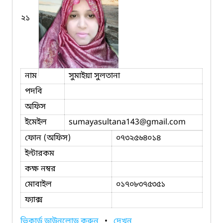
২১
নাম
সুমাইয়া সুলতানা
পদবি
অফিস
ইমেইল
sumayasultana143
@gmail.com
ফোন (অফিস)
০৭৩২৫৬৪০১৪
ইন্টারকম
কক্ষ নম্বর
মোবাইল
০১৭০৮৩৭৫৩৫১
ফ্যাক্স
ভিকার্ড ডাউনলোড করুন
•
দেখুন