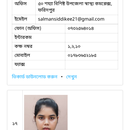
অফিস
৫০ শয্যা বিশিষ্ট উপজেলা স্বাস্থ্য কমপ্লেক্স,
ফরিদপুর
ইমেইল
salmansiddikee21
@gmail.com
ফোন (অফিস)
০৭৩২৫৬৪০১৪
ইন্টারকম
কক্ষ নম্বর
১,২,১০
মোবাইল
০১৭৮৩৬৫২১৮৫
ফ্যাক্স
ভিকার্ড ডাউনলোড করুন
•
দেখুন
১৭