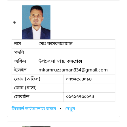
৯
নাম
মোঃ কামরুজ্জামান
পদবি
অফিস
উপজেলা স্বাস্থ্য কমপ্লেক্স
ইমেইল
mkamruzzaman334
@gmail.com
ফোন (অফিস)
০৭৩২৫৬৪০১৪
ফোন (বাসা)
মোবাইল
০১৭১৭৭৩০২৭৫
ভিকার্ড ডাউনলোড করুন
•
দেখুন