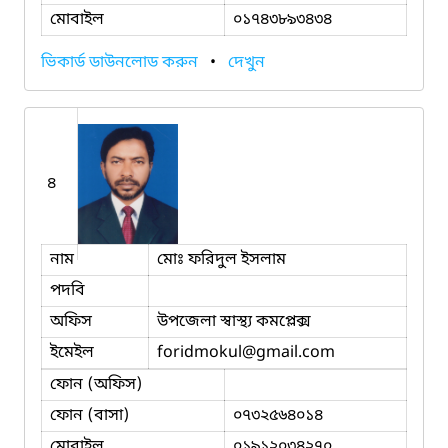
মোবাইল
০১৭৪৩৮৯৩৪৩৪
ভিকার্ড ডাউনলোড করুন
•
দেখুন
৪
নাম
মোঃ ফরিদুল ইসলাম
পদবি
অফিস
উপজেলা স্বাস্থ্য কমপ্লেক্স
ইমেইল
foridmokul
@gmail.com
ফোন (অফিস)
ফোন (বাসা)
০৭৩২৫৬৪০১৪
মোবাইল
০১৯১২০৩৪২৭০