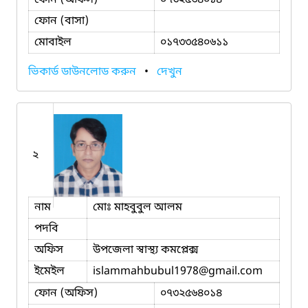
ফোন (বাসা)
মোবাইল
০১৭৩৩৫৪০৬১১
ভিকার্ড ডাউনলোড করুন
•
দেখুন
২
নাম
মোঃ মাহবুবুল আলম
পদবি
অফিস
উপজেলা স্বাস্থ্য কমপ্লেক্স
ইমেইল
islammahbubul1978
@gmail.com
ফোন (অফিস)
০৭৩২৫৬৪০১৪