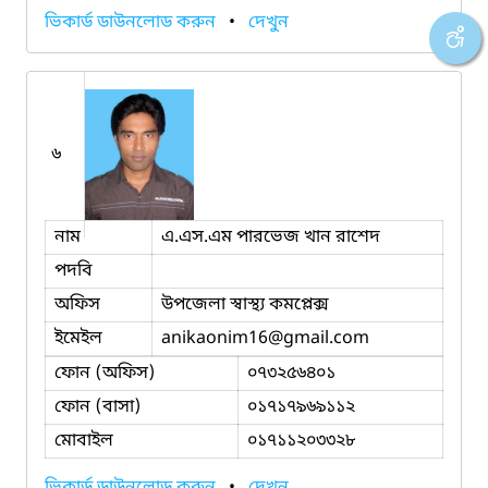
ভিকার্ড ডাউনলোড করুন
•
দেখুন
৬
নাম
এ.এস.এম পারভেজ খান রাশেদ
পদবি
অফিস
উপজেলা স্বাস্থ্য কমপ্লেক্স
ইমেইল
anikaonim16
@gmail.com
ফোন (অফিস)
০৭৩২৫৬৪০১
ফোন (বাসা)
০১৭১৭৯৬৯১১২
মোবাইল
০১৭১১২০৩৩২৮
ভিকার্ড ডাউনলোড করুন
•
দেখুন