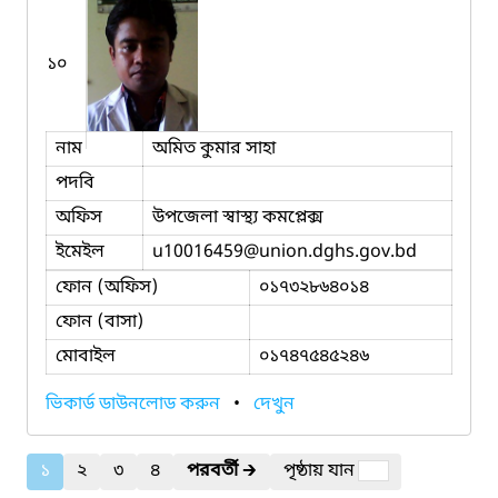
১০
নাম
অমিত কুমার সাহা
পদবি
অফিস
উপজেলা স্বাস্থ্য কমপ্লেক্স
ইমেইল
u10016459
@union.dghs.gov.bd
ফোন (অফিস)
০১৭৩২৮৬৪০১৪
ফোন (বাসা)
মোবাইল
০১৭৪৭৫৪৫২৪৬
ভিকার্ড ডাউনলোড করুন
•
দেখুন
১
২
৩
৪
পরবর্তী
🡲
পৃষ্ঠায় যান