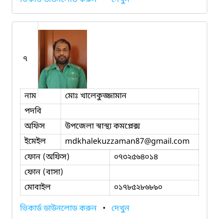
৭
নাম
মোঃ খালেকুজ্জামান
পদবি
অফিস
উপজেলা স্বাস্থ্য কমপ্লেক্স
ইমেইল
mdkhalekuzzaman87
@gmail.com
ফোন (অফিস)
০৭৩২৫৬৪০১৪
ফোন (বাসা)
মোবাইল
০১৭৮৫২৮৬৮৯০
ভিকার্ড ডাউনলোড করুন
•
দেখুন