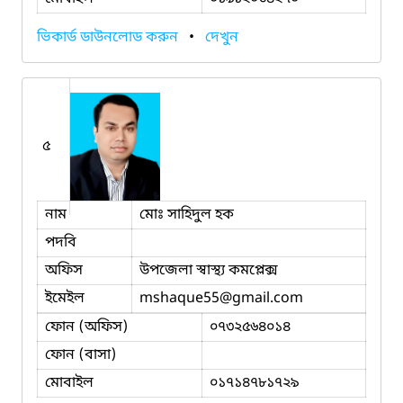
ভিকার্ড ডাউনলোড করুন
•
দেখুন
৫
নাম
মোঃ সাহিদুল হক
পদবি
অফিস
উপজেলা স্বাস্থ্য কমপ্লেক্স
ইমেইল
mshaque55
@gmail.com
ফোন (অফিস)
০৭৩২৫৬৪০১৪
ফোন (বাসা)
মোবাইল
০১৭১৪৭৮১৭২৯