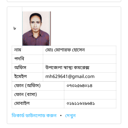
৮
নাম
মোঃ মোশারফ হোসেন
পদবি
অফিস
উপজেলা স্বাস্থ্য কমপ্লেক্স
ইমেইল
mh629641
@gmail.com
ফোন (অফিস)
০৭৩২৫৬৪০১৪
ফোন (বাসা)
মোবাইল
০১৯১১৬২৯৬৪১
ভিকার্ড ডাউনলোড করুন
•
দেখুন