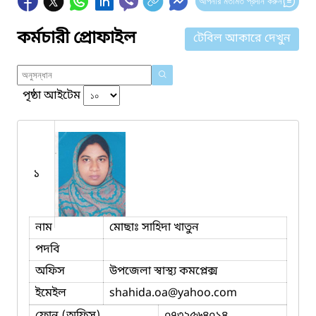
আপনার মতামত প্রদান করুন
কর্মচারী প্রোফাইল
টেবিল আকারে দেখুন
পৃষ্ঠা আইটেম
১
নাম
মোছাঃ সাহিদা খাতুন
পদবি
অফিস
উপজেলা স্বাস্থ্য কমপ্লেক্স
ইমেইল
shahida.oa
@yahoo.com
ফোন (অফিস)
০৭৩২৫৬৪০১৪