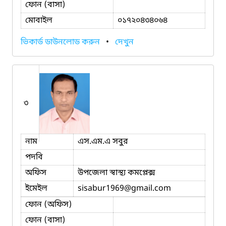
ফোন (বাসা)
মোবাইল
০১৭২০৪৩৪০৬৪
ভিকার্ড ডাউনলোড করুন
•
দেখুন
৩
নাম
এস.এম.এ সবুর
পদবি
অফিস
উপজেলা স্বাস্থ্য কমপ্লেক্স
ইমেইল
sisabur1969
@gmail.com
ফোন (অফিস)
ফোন (বাসা)